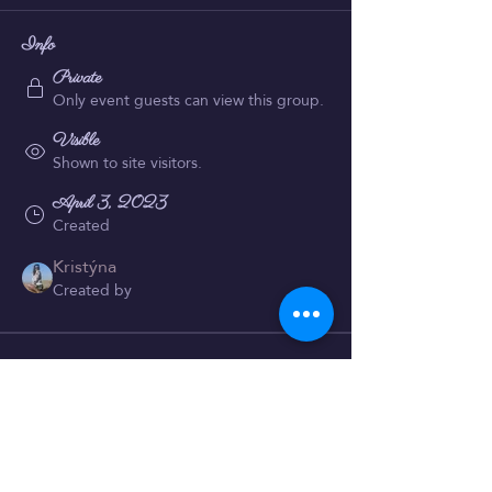
Info
Private
Only event guests can view this group.
Visible
Shown to site visitors.
April 3, 2023
Created
Kristýna
Created by
About
Bienvenue dans le groupe! Vous 
pouvez vous connecter avec d'autres 
membres, obtenir des mises à jour et 
partager des vidéos.