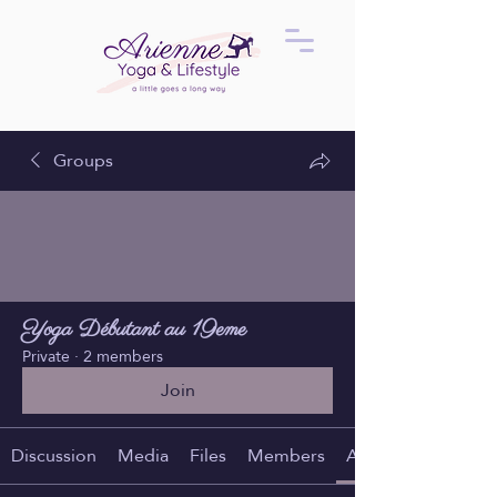
Groups
Yoga Débutant au 19eme
Private
·
2 members
Join
Discussion
Media
Files
Members
About