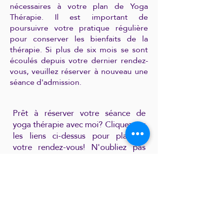
nécessaires à votre plan de Yoga
Thérapie. Il est important de
poursuivre votre pratique régulière
pour conserver les bienfaits de la
thérapie. Si plus de six mois se sont
écoulés depuis votre dernier rendez-
vous, veuillez réserver à nouveau une
séance d'admission.
Prêt à réserver votre séance de
yoga thérapie avec moi? Cliquez sur
les liens ci-dessus pour planifier
votre rendez-vous! N'oubliez pas
que votre séance ne sera confirmée
qu'après réception de votre
paiement au moins 48 heures à
l'avance. Tout retard de paiement
entraînera l'annulation de la séance.