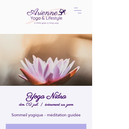
Yoga Nidra
dim. 02 juil.
  |  
événement sur zoom
Sommeil yogique - méditation guidée