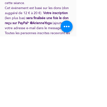
cette séance.
Cet événement est basé sur les dons (don 
suggéré 
de 12 € à 20 €). 
Votre inscription 
(lien plus bas) 
sera finalisée une fois le don 
reçu sur PayPal
* 
@ArienneYoga
 (ajoutez 
votre adresse e-mail dans le message). 
Toutes les personnes inscrites recevront les 
informations de connexion pour la session 
le jour J dans la matinée.
*
Si vous n'avez pas PayPal
, vous pouvez 
faire un virement sur le compte bancaire en 
bas de la page "Tarifs" (il faut compter le 
temps pour que le virement arrive).
INSCRIPTION
Partager cet événement