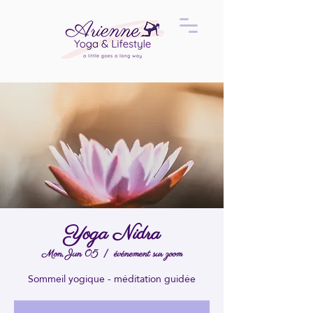
Yoga Nidra
Mon, Jun 05
  |  
événement sur zoom
Sommeil yogique - méditation guidée