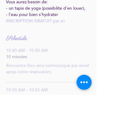
Vous aurez besoin de:
- un tapis de yoga (possibilité d'en louer),
- l'eau pour bien s'hydrater
INSCRIPTION GRATUIT par ici
Schedule
10:40 AM - 10:50 AM
10 minutes
Rencontre (lieu sera communiqué par email
après votre réservation)
10:50 AM - 10:55 AM
5 minutes
Déplacement ensemble sur le lieu du yoga
See All