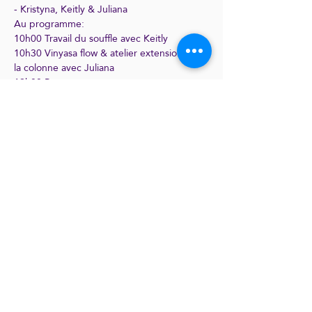
- Kristyna, Keitly & Juliana
Au programme:
10h00 Travail du souffle avec Keitly
10h30 Vinyasa flow & atelier extension de 
la colonne avec Juliana
12h00 Pause
12h30 Yin yoga & Bain sonore avec Kristyna 
& Keitly
Prends ton billet ici: 
Vin Yin Workshop
Share this event