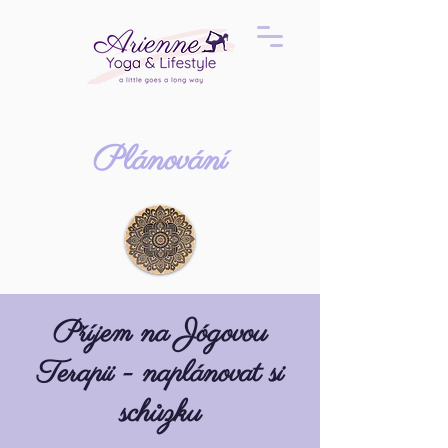
Plánování
Příjem na Jógovou
Terapii - naplánovat si
schůzku