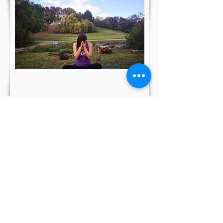
I po malých krůčcích můžete dojít
k velkým změnám.
Těším se na společnou cestu.
Domů
O mě
Show More
© 2021 by Arienne Yoga & Lifestyle