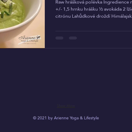
Raw hrášková polévka Ingredience n
+/- 1,5 hrnku hrášku ½ avokáda 2 lží
citrónu Lahůdkové droždí Himálajská
Lekce
Kalendář
Show More
© 2021 by Arienne Yoga & Lifestyle