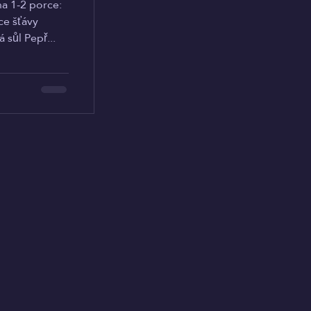
a 1-2 porce:
ce šťávy
 sůl Pepř...
Eventy