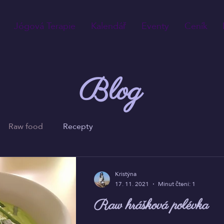
Jógová Terapie
Kalendář
Eventy
Ceník
Blog
Raw food
Recepty
Kristýna
17. 11. 2021
Minut čtení: 1
Raw hrášková polévka