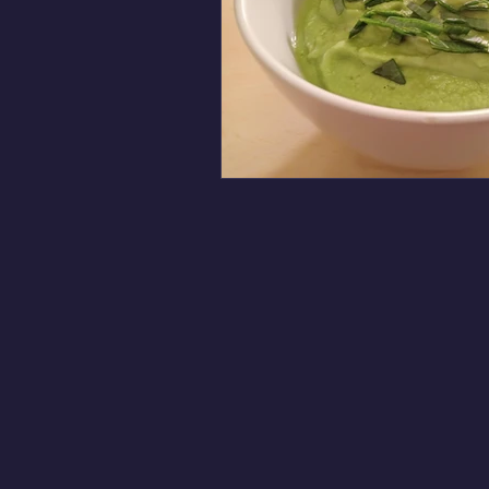
Domů
O mě