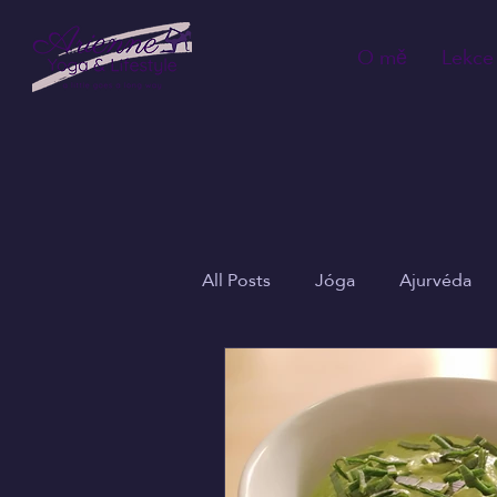
O mě
Lekce
All Posts
Jóga
Ajurvéda