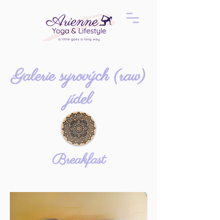
Galerie syrových (raw)
jídel
Breakfast