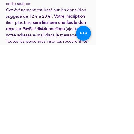
cette séance.
Cet événement est basé sur les dons (don 
suggéré 
de 12 € à 20 €). 
Votre inscription 
(lien plus bas) 
sera finalisée une fois le don 
reçu sur PayPal
* 
@ArienneYoga
 (ajoutez 
votre adresse e-mail dans le message). 
Toutes les personnes inscrites recevront les 
informations de connexion pour la session 
le jour J dans la matinée.
*
Si vous n'avez pas PayPal
, vous pouvez 
faire un virement sur le compte bancaire en 
bas de la page "Tarifs" (il faut compter le 
temps pour que le virement arrive).
INSCRIPTION
Sdílet tuto událost