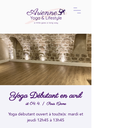
Yoga Débutant en avril
út 04. 4.
  |  
Paris 19eme
Yoga débutant ouvert à tou(te)s: mardi et
jeudi 12h45 à 13h45