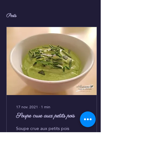
Posts
17 nov. 2021
∙
1
min
Soupe crue aux petits pois
Soupe crue aux petits pois
Ingrédients par 1 à 2
portions: +/- 1,5 tasses de