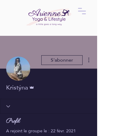
Plus d'actions
S'abonner
Administrateur
Kristýna
Profil
A rejoint le groupe le : 22 févr. 2021