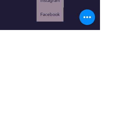
Instagram
Facebook
RAW food
Recepty
Recepty
Raw food
Komentáře