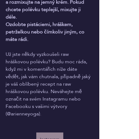
a rozmixujte na jemný krém. Pokud 
chcete polévku teplejší, mixujte ji 
déle.
Ozdobte pistáciemi, hráškem, 
petrželkou nebo čímkoliv jiným, co 
máte rádi.
Už jste někdy vyzkoušeli raw 
hráškovou polévku? Budu moc ráda, 
když mi v komentářích níže dáte 
vědět, jak vám chutnala, případně jaký 
je váš oblíbený recept na raw 
hráškovou polévku. Neváhejte mě 
označit na svém Instagramu nebo 
Facebooku s vašimi výtvory 
(@arienneyoga). 