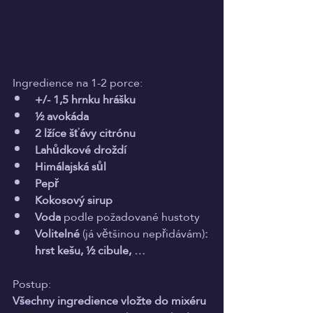
Ingredience na 1-2 porce: 
+/- 1,5 hrnku hrášku
½ avokáda
2 lžíce šťávy citrónu
Lahůdkové droždí
Himálajská sůl
Pepř
Kokosový sirup
Voda 
podle požadované hustoty 
Volitelné
 (já většinou nepřidávám)
: 
hrst kešu, ½ cibule, …
Postup: 
Všechny ingredience vložte do mixéru 